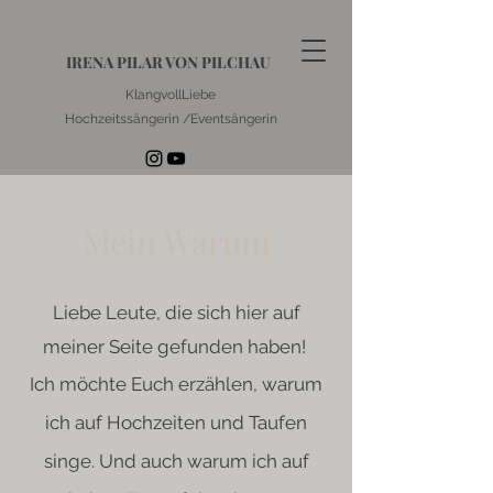
IRENA PILAR VON PILCHAU
KlangvollLiebe
Hochzeitssängerin /Eventsängerin
Mein Warum
Liebe Leute, die sich hier auf
meiner Seite gefunden haben!
Ich möchte Euch erzählen, warum
ich auf Hochzeiten und Taufen
singe. Und auch warum ich auf